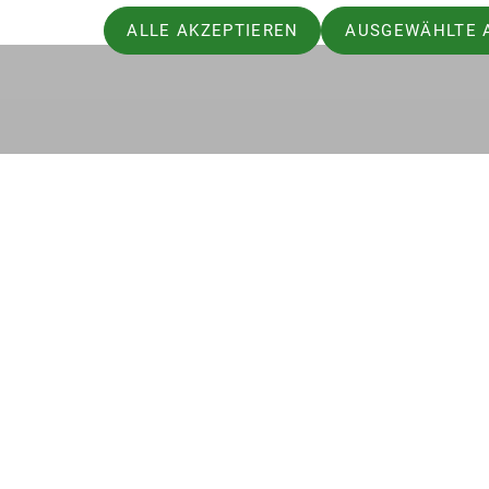
ALLE AKZEPTIEREN
AUSGEWÄHLTE 
Worum geht es beim Drytooling?
Drytooling erweitert das Bewegungsspektru
Felskletterei nur sehr schwer oder sogar 
bieten ideale Placements für die Spitzen 
Drytooling ist eine eigenständige Disziplin