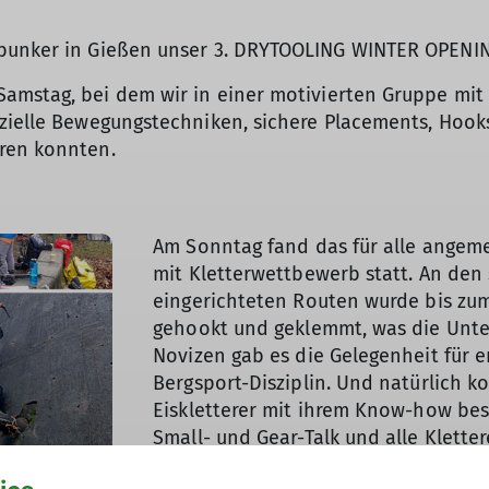
zbunker in Gießen unser 3. DRYTOOLING WINTER OPENIN
amstag, bei dem wir in einer motivierten Gruppe mit 
zielle Bewegungstechniken, sichere Placements, Hooks
ren konnten.
Am Sonntag fand das für alle angeme
mit Kletterwettbewerb statt. An den 
eingerichteten Routen wurde bis zu
gehookt und geklemmt, was die Unter
Novizen gab es die Gelegenheit für 
Bergsport-Disziplin. Und natürlich k
Eiskletterer mit ihrem Know-how best
Small- und Gear-Talk und alle Klette
Gleichgesinnten wieder.