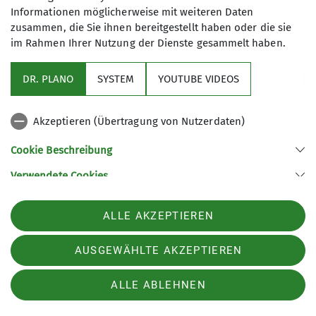
Gut zu wissen: Die Einstellungen können
Informationen möglicherweise mit weiteren Daten
jederzeit in den
Datenschutz-
zusammen, die Sie ihnen bereitgestellt haben oder die sie
Einstellungen
angepasst werden!
im Rahmen Ihrer Nutzung der Dienste gesammelt haben.
DR. PLANO
SYSTEM
YOUTUBE VIDEOS
Akzeptieren (Übertragung von Nutzerdaten)
Cookie Beschreibung
Verwendete Cookies
Sektion Wetzlar des Deutschen Alpenvereins e.V.
ALLE AKZEPTIEREN
Sportparkstraße 3a
35578 Wetzlar
Telefon +4964412000811
AUSGEWÄHLTE AKZEPTIEREN
ALLE ABLEHNEN
Impressum
Datenschutz
Datenschutz-Einstellungen