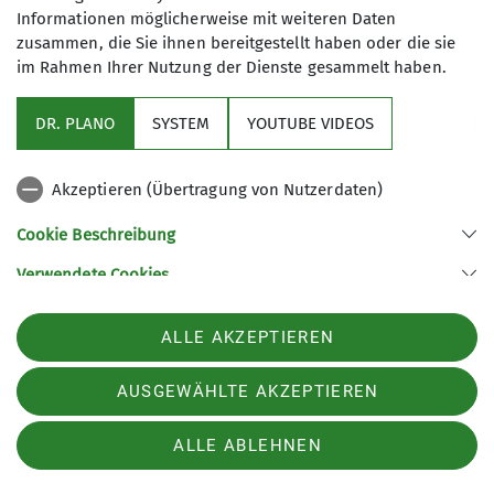
Gut zu wissen: Die Einstellungen können
Informationen möglicherweise mit weiteren Daten
jederzeit in den
Datenschutz-
zusammen, die Sie ihnen bereitgestellt haben oder die sie
Einstellungen
angepasst werden!
im Rahmen Ihrer Nutzung der Dienste gesammelt haben.
DR. PLANO
SYSTEM
YOUTUBE VIDEOS
Akzeptieren (Übertragung von Nutzerdaten)
Cookie Beschreibung
Verwendete Cookies
Sektion Wetzlar des Deutschen Alpenvereins e.V.
ALLE AKZEPTIEREN
Sportparkstraße 3a
35578 Wetzlar
Telefon +4964412000811
AUSGEWÄHLTE AKZEPTIEREN
ALLE ABLEHNEN
Impressum
Datenschutz
Datenschutz-Einstellungen