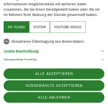
Gut zu wissen: Die Einstellungen können
Informationen möglicherweise mit weiteren Daten
jederzeit in den
Datenschutz-
zusammen, die Sie ihnen bereitgestellt haben oder die sie
Einstellungen
angepasst werden!
im Rahmen Ihrer Nutzung der Dienste gesammelt haben.
DR. PLANO
SYSTEM
YOUTUBE VIDEOS
Akzeptieren (Übertragung von Nutzerdaten)
Cookie Beschreibung
Verwendete Cookies
Sektion Wetzlar des Deutschen Alpenvereins e.V.
ALLE AKZEPTIEREN
Sportparkstraße 3a
35578 Wetzlar
Telefon +4964412000811
AUSGEWÄHLTE AKZEPTIEREN
ALLE ABLEHNEN
Impressum
Datenschutz
Datenschutz-Einstellungen