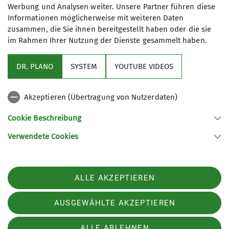
Werbung und Analysen weiter. Unsere Partner führen diese
Am Samstag, 11.04.2026, feiern wir gemeinsam
Informationen möglicherweise mit weiteren Daten
unsere Saisoneröffnung!
zusammen, die Sie ihnen bereitgestellt haben oder die sie
Ab diesem Tag ist der Bikepark wieder befahrbar.
im Rahmen Ihrer Nutzung der Dienste gesammelt haben.
DR. PLANO
SYSTEM
YOUTUBE VIDEOS
Akzeptieren (Übertragung von Nutzerdaten)
Cookie Beschreibung
Verwendete Cookies
ALLE AKZEPTIEREN
AUSGEWÄHLTE AKZEPTIEREN
ALLE ABLEHNEN