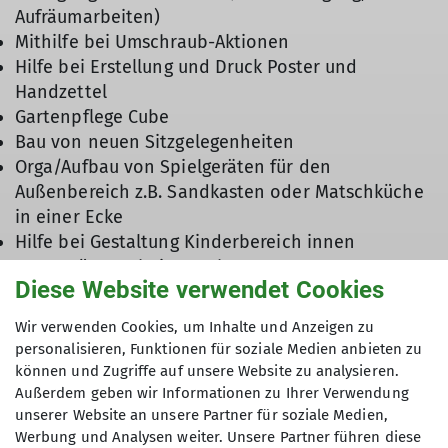
Aufräumarbeiten)
Mithilfe bei Umschraub-Aktionen
Hilfe bei Erstellung und Druck Poster und
Handzettel
Gartenpflege Cube
Bau von neuen Sitzgelegenheiten
Orga/Aufbau von Spielgeräten für den
Außenbereich z.B. Sandkasten oder Matschküche
in einer Ecke
Hilfe bei Gestaltung Kinderbereich innen
Unterstützung bei EDV-Themen
Diese Website verwendet Cookies
Wir verwenden Cookies, um Inhalte und Anzeigen zu
Wenn Du Dich für einen oder sogar mehrere
personalisieren, Funktionen für soziale Medien anbieten zu
dieser Punkte interessierst und Dir vorstellen
können und Zugriffe auf unsere Website zu analysieren.
kannst, Dich ehrenamtlich einzubringen, sende
Außerdem geben wir Informationen zu Ihrer Verwendung
uns gerne Deine Kontaktdaten mit dem Betreff
unserer Website an unsere Partner für soziale Medien,
"Ehrenamt" an
info@dav-wetzlar.de
- vergiss
Werbung und Analysen weiter. Unsere Partner führen diese