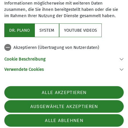
nicht, Deinen bevorzugten Einsatzbereich
Informationen möglicherweise mit weiteren Daten
anzugeben (Mehrfachnennungen sind natürlich
zusammen, die Sie ihnen bereitgestellt haben oder die sie
im Rahmen Ihrer Nutzung der Dienste gesammelt haben.
möglich).
Bei Bedarf melden wir uns dann mit einer Anfrage
DR. PLANO
SYSTEM
YOUTUBE VIDEOS
bei Dir!
Akzeptieren (Übertragung von Nutzerdaten)
Cookie Beschreibung
Verwendete Cookies
Sektion Wetzlar des Deutschen Alpenvereins e.V.
ALLE AKZEPTIEREN
Sportparkstraße 3a
35578 Wetzlar
Telefon +4964412000811
AUSGEWÄHLTE AKZEPTIEREN
ALLE ABLEHNEN
Impressum
Datenschutz
Datenschutz-Einstellungen