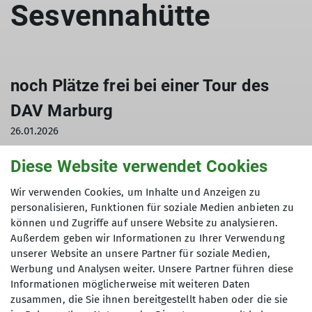
Sesvennahütte
noch Plätze frei bei einer Tour des
DAV Marburg
26.01.2026
Diese Website verwendet Cookies
sektion
skibergsteigen
touren
Wir verwenden Cookies, um Inhalte und Anzeigen zu
01.03.2026 bis 07.03.2026 - 6 Tourentage
personalisieren, Funktionen für soziale Medien anbieten zu
können und Zugriffe auf unsere Website zu analysieren.
Außerdem geben wir Informationen zu Ihrer Verwendung
Tagestouren um die Sesvennahütte in Südtirol,
unserer Website an unsere Partner für soziale Medien,
zwischen Vinschgau und Engadin, auf 2256 m
Werbung und Analysen weiter. Unsere Partner führen diese
Informationen möglicherweise mit weiteren Daten
Mittlere Anforderungen an Technik und Kondition
zusammen, die Sie ihnen bereitgestellt haben oder die sie