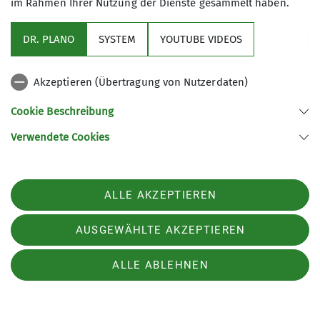
Erfahrungen im Skitourengehen werden
im Rahmen Ihrer Nutzung der Dienste gesammelt haben.
vorausgesetzt
Teilnahmebeitrag 60 €
DR. PLANO
SYSTEM
YOUTUBE VIDEOS
Fahrtkostenanteil ca. 60 €
zzgl. Hüttenkosten
Akzeptieren (Übertragung von Nutzerdaten)
5 Teilnehmer
Cookie Beschreibung
Verwendete Cookies
ALLE AKZEPTIEREN
AUSGEWÄHLTE AKZEPTIEREN
ALLE ABLEHNEN